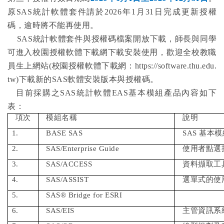
原
SAS
統計軟體套件請
於
2026
年
1
月
31
日完成更新授權
碼，逾時將不能再使用。
SAS
統計軟體套件與授權碼檔案
開放下載，師長與同學
可進入校園授權軟體下載網下載安裝使用，歡迎全校教職
員生上網站
(
校園授權軟體下載網：
https://software.thu.edu.
tw
)
下載新的
SAS
軟體安裝版本與授權碼。
目前採購之
SAS
統計軟體
EAS
基本模組產品內容如下
表：
項次
模組名稱
說明
1.
BASE SAS
SAS
基本模
2.
SAS/Enterprise Guide
使用者點選
3.
SAS/ACCESS
資料擷取工
4.
SAS/ASSIST
選單式的使
5.
SAS® Bridge for ESRI
6.
SAS/EIS
主管資訊系