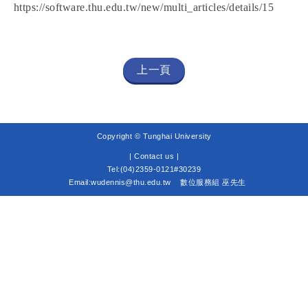
https://software.thu.edu.tw/new/multi_articles/details/15
上一頁
Copyright © Tunghai University
|
Contact us |
Tel:(04)2359-0121#30239
Email:wudennis@thu.edu.tw
數位服務組 巫先生