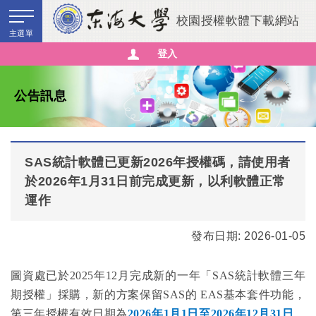
校園授權軟體下載網站
主選單
登入
尚未登入
公告訊息
公告訊息
校園軟體使用手冊、授權軟體與授權影片下載
微軟校園授權方案
SAS統計軟體已更新2026年授權碼，請使用者
於2026年1月31日前完成更新，以利軟體正常
軟體安裝與驗證
運作
教學資源
發布日期: 2026-01-05
自由軟體
圖資處已於
2025
年
12
月完成新的一年「
SAS
統計軟體三年
校園授權軟體清單
期授權」採購，新的方案保留
SAS
的
EAS
基本套件功能，
常見Q&A
第三年授權有效日期為
2026
年
1
月
1
日至
2026
年
12
月
31
日
。