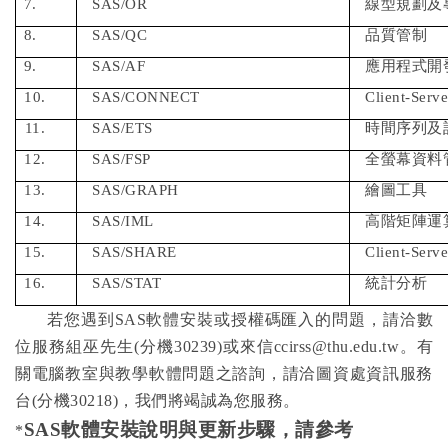
7.
SAS/OR
線型規劃及
8.
SAS/QC
品質管制
9.
SAS/AF
應用程式開
10.
SAS/CONNECT
Client-Serv
11.
SAS/ETS
時間序列及
12.
SAS/FSP
全螢幕資料
13.
SAS/GRAPH
繪圖工具
14.
SAS/IML
高階矩陣運
15.
SAS/SHARE
Client-Serv
16.
SAS/STAT
統計分析
若您遇到
SAS
軟體安裝或授權碼匯入的問題，請洽數
位服務組巫先生
(
分機
30239)
或來信
ccirss@thu.edu.tw
。
有
關電腦教室與教學軟體問題之諮詢，請洽圖資處資訊服務
台
(
分機
30218)
，我們將竭誠為您服務。
SAS
軟體安裝說明與更新步驟，請參考
*